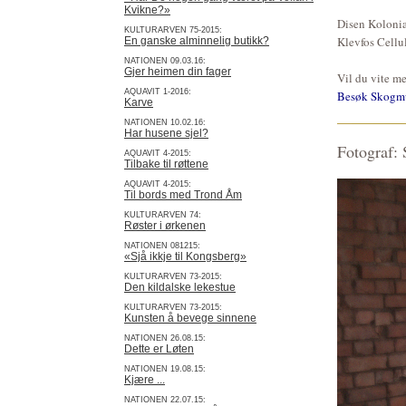
Kvikne?»
Disen Kolonia
KULTURARVEN 75-2015:
Klevfos Cellu
En ganske alminnelig butikk?
NATIONEN 09.03.16:
Gjer heimen din fager
Vil du vite me
AQUAVIT 1-2016:
Besøk Skogmus
Karve
NATIONEN 10.02.16:
Har husene sjel?
Fotograf: 
AQUAVIT 4-2015:
Tilbake til røttene
AQUAVIT 4-2015:
Til bords med Trond Åm
KULTURARVEN 74:
Røster i ørkenen
NATIONEN 081215:
«Sjå ikkje til Kongsberg»
KULTURARVEN 73-2015:
Den kildalske lekestue
KULTURARVEN 73-2015:
Kunsten å bevege sinnene
NATIONEN 26.08.15:
Dette er Løten
NATIONEN 19.08.15:
Kjære ...
NATIONEN 22.07.15: