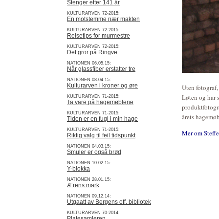
Stenger etter 141 år
KULTURARVEN 72-2015:
En motstemme nær makten
KULTURARVEN 72-2015:
Reisetips for murmestre
KULTURARVEN 72-2015:
Det gror på Ringve
NATIONEN 06.05.15:
Når glassfiber erstatter tre
NATIONEN 08.04.15:
Kulturarven i kroner og øre
Uten fotograf,
Løten og har s
KULTURARVEN 71-2015:
Ta vare på hagemøblene
produktfotogra
KULTURARVEN 71-2015:
årets hagemøbl
Tiden er en fugl i min hage
KULTURARVEN 71-2015:
Mer om Steffe
Riktig valg til feil tidspunkt
NATIONEN 04.03.15:
Smuler er også brød
NATIONEN 10.02.15:
Y-blokka
NATIONEN 28.01.15:
Ærens mark
NATIONEN 09.12.14:
Utgaatt av Bergens off. bibliotek
KULTURARVEN 70-2014:
Platesamleren