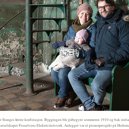
ar Stanges første kraftstasjon. Byggingen ble påbegynt sommeren 1910 og bak initiat
esseselskapet Fosselvens Elektricitetsverk. Anlegget var et pionerprosjekt på Hedem