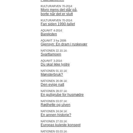
KULTURARVEN 70-2014:
Moro mens det står på,
borte når det er slutt
KULTURARVEN 70-2014:
Fan siden 1990-tallet
AQUAVIT 4-2014:
Bareksten
AQUAVIT 3 fra 2009:
Gjensyn: En dram i ruskevær
NATIONEN 22.10.14:
Svartlamoen
AQUAVIT 3-2014:
Du skal ikke lystre
NATIONEN 01.10.14:
Mønsterbruk?
NATIONEN 26.08.14:
Den evige natt
NATIONEN 28.07.14:
En gullgrube for husmødre
NATIONEN 03.07.14:
Rødhette og ulven
NATIONEN 24.04.14:
En annen historie?
NATIONEN 27.03.14:
Europas kuleste konsept
NATIONEN 03.03.14: