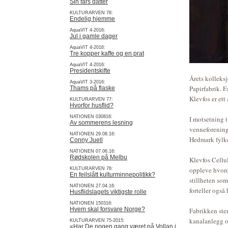
Sin fars datter
KULTURARVEN 78:
Endelig hjemme
AquaVIT 4-2016:
Jul i gamle dager
AquaVIT 4-2016:
Tre kopper kaffe og en prat
AquaVIT 4-2016:
Presidentskifte
Årets kolleksj
AquaVIT 3-2016:
Papirfabrik. 
Thams på flaske
Klevfos er ett
KULTURARVEN 77:
Hvorfor husflid?
NATIONEN 030816:
I motsetning t
Av sommerens lesning
venneforening 
NATIONEN 29.08.16:
Hedmark fylk
Conny Juell
NATIONEN 07.06.16:
Rødskolen på Melbu
Klevfos Cellul
oppleve hvorda
KULTURARVEN 76:
En feilslått kulturminnepolitikk?
stillheten som
NATIONEN 27.04.16:
forteller også
Husflidslagets viktigste rolle
NATIONEN 150316:
Hvem skal forsvare Norge?
Fabrikken ste
kanalanlegg o
KULTURARVEN 75-2015:
«Har De nogen gang været på Vollan i