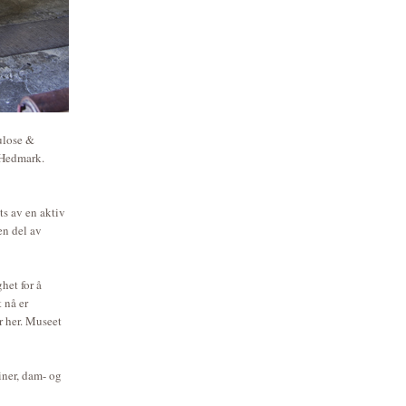
lulose &
 Hedmark.
ts av en aktiv
en del av
het for å
 nå er
r her. Museet
iner, dam- og