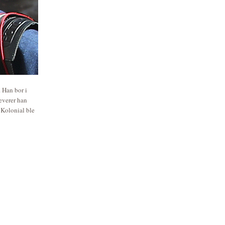
. Han bor i
everer han
 Kolonial ble