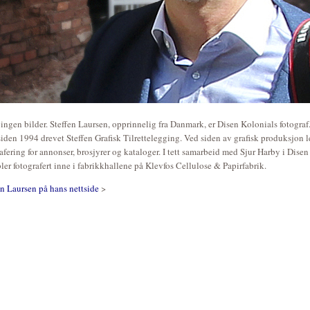
 ingen bilder. Steffen Laursen, opprinnelig fra Danmark, er Disen Kolonials fotograf
iden 1994 drevet Steffen Grafisk Tilrettelegging. Ved siden av grafisk produksjon l
fering for annonser, brosjyrer og kataloger. I tett samarbeid med Sjur Harby i Disen
er fotografert inne i fabrikkhallene på Klevfos Cellulose & Papirfabrik.
n Laursen på hans nettside
>