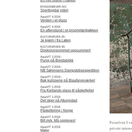
En hvit svane i mørket
BYGGOGBEVAR.NO:
Snertingdal ysteri
AquaVIT 4-2019:
Verden i et glass
AquaVIT 4-2019:
En aftenstund i et proprietærkjøkken
KULTURARVEN 85:
Je kjæm i fra Løten
KULTURARVEN 85:
Direksjonsrommet oppsummert
AquaVIT 2-2019::
Punsj på Breidablikk
AquaVIT 2-2019::
NB Sørensens Dampskibsexpedition
AquaVIT 2-2019::
Bak kulissene på Blaafarveværket
AquaVIT 1-2019:
Fra Kiellands plass til påskefjellet
AquaVIT 1-2019:
Det skjer på Atlungstad
AquaVIT 1-2019:
Påskefeiring i Norge
AquaVIT 4-2018:
Bill.mrk. Må oppleves!
Fosselven I v
AquaVIT 4-2018:
private inter
Mølje