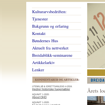
Kulturarvsbedriften:
Tjenester
Bakgrunn og erfaring
Kontakt
Bøndernes Hus
Aktuelt fra nettverket
Breidablikk-seminarene
Artikkelarkiv
Lenker
UTEMILJØ & IDRETTSANLEGG 4-2024:
Årets lo
Hedrer historiske hagemøbler
AQUAVIT 1-2020:
About OHD
AQUAVIT 1-2020: