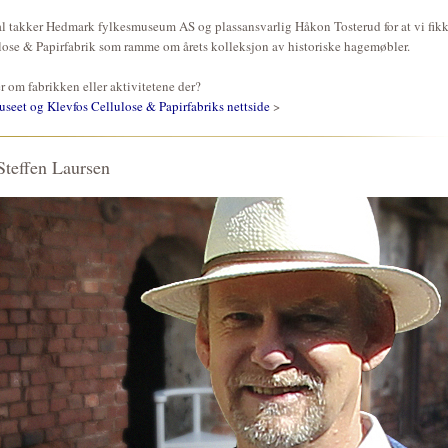
l takker Hedmark fylkesmuseum AS og plassansvarlig Håkon Tosterud for at vi fik
lose & Papirfabrik som ramme om årets kolleksjon av historiske hagemøbler.
r om fabrikken eller aktivitetene der?
eet og Klevfos Cellulose & Papirfabriks nettside
>
Steffen Laursen