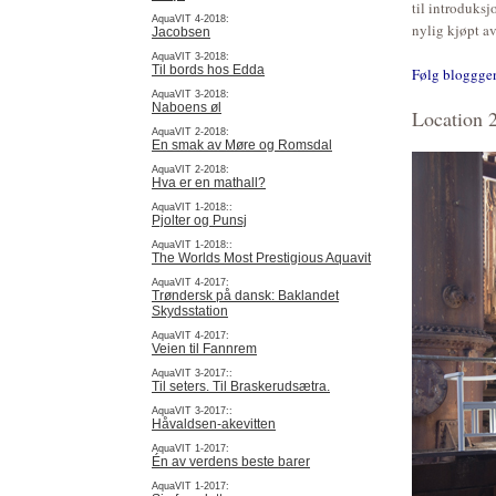
til introduksj
AquaVIT 4-2018:
nylig kjøpt a
Jacobsen
AquaVIT 3-2018:
Til bords hos Edda
Følg bloggge
AquaVIT 3-2018:
Naboens øl
Location 2
AquaVIT 2-2018:
En smak av Møre og Romsdal
AquaVIT 2-2018:
Hva er en mathall?
AquaVIT 1-2018::
Pjolter og Punsj
AquaVIT 1-2018::
The Worlds Most Prestigious Aquavit
AquaVIT 4-2017:
Trøndersk på dansk: Baklandet
Skydsstation
AquaVIT 4-2017:
Veien til Fannrem
AquaVIT 3-2017::
Til seters. Til Braskerudsætra.
AquaVIT 3-2017::
Håvaldsen-akevitten
AquaVIT 1-2017:
Én av verdens beste barer
AquaVIT 1-2017: