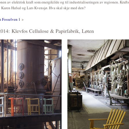
onen av elektrisk kraft som energikilde og til industrialiseringen av regionen. Kraft
v Karen Hafsal og Lars Kvensjø. Hva skal skje med den?
n Fosselven 1
>
014: Klevfos Cellulose & Papirfabrik, Løten