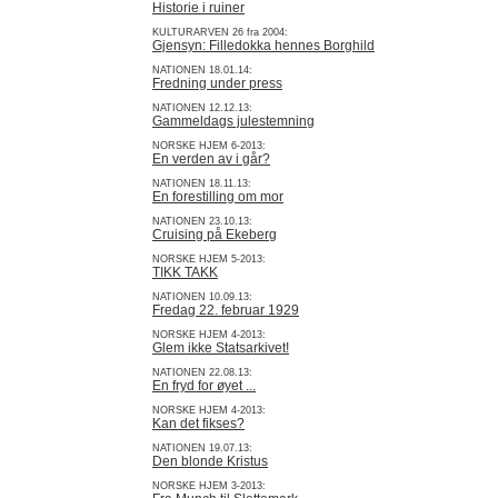
Historie i ruiner
KULTURARVEN 26 fra 2004:
Gjensyn: Filledokka hennes Borghild
NATIONEN 18.01.14:
Fredning under press
NATIONEN 12.12.13:
Gammeldags julestemning
NORSKE HJEM 6-2013:
En verden av i går?
NATIONEN 18.11.13:
En forestilling om mor
NATIONEN 23.10.13:
Cruising på Ekeberg
NORSKE HJEM 5-2013:
TIKK TAKK
NATIONEN 10.09.13:
Fredag 22. februar 1929
NORSKE HJEM 4-2013:
Glem ikke Statsarkivet!
NATIONEN 22.08.13:
En fryd for øyet ...
NORSKE HJEM 4-2013:
Kan det fikses?
NATIONEN 19.07.13:
Den blonde Kristus
NORSKE HJEM 3-2013: