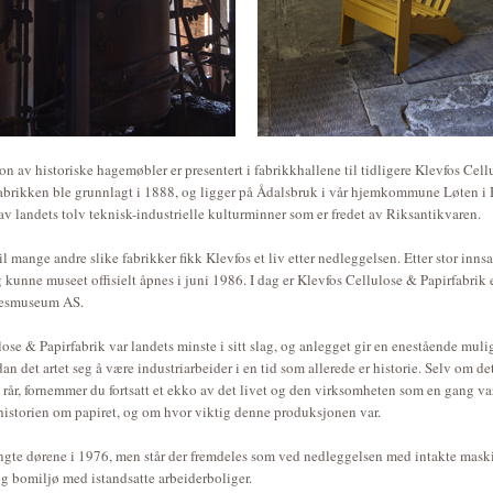
on av historiske hagemøbler er presentert i fabrikkhallene til tidligere Klevfos Cel
Fabrikken ble grunnlagt i 1888, og ligger på Ådalsbruk i vår hjemkommune Løten i
 av landets tolv teknisk-industrielle kulturminner som er fredet av Riksantikvaren.
il mange andre slike fabrikker fikk Klevfos et liv etter nedleggelsen. Etter stor innsa
kunne museet offisielt åpnes i juni 1986. I dag er Klevfos Cellulose & Papirfabrik 
esmuseum AS.
ose & Papirfabrik var landets minste i sitt slag, og anlegget gir en enestående mulig
n det artet seg å være industriarbeider i en tid som allerede er historie. Selv om det
 rår, fornemmer du fortsatt et ekko av det livet og den virksomheten som en gang va
 historien om papiret, og om hvor viktig denne produksjonen var.
ngte dørene i 1976, men står der fremdeles som ved nedleggelsen med intakte mask
g bomiljø med istandsatte arbeiderboliger.