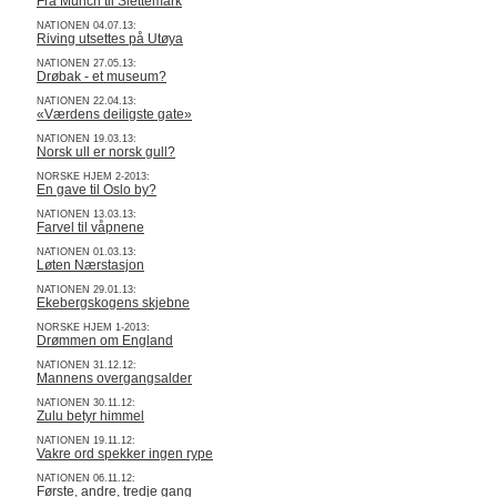
Fra Munch til Slettemark
NATIONEN 04.07.13:
Riving utsettes på Utøya
NATIONEN 27.05.13:
Drøbak - et museum?
NATIONEN 22.04.13:
«Værdens deiligste gate»
NATIONEN 19.03.13:
Norsk ull er norsk gull?
NORSKE HJEM 2-2013:
En gave til Oslo by?
NATIONEN 13.03.13:
Farvel til våpnene
NATIONEN 01.03.13:
Løten Nærstasjon
NATIONEN 29.01.13:
Ekebergskogens skjebne
NORSKE HJEM 1-2013:
Drømmen om England
NATIONEN 31.12.12:
Mannens overgangsalder
NATIONEN 30.11.12:
Zulu betyr himmel
NATIONEN 19.11.12:
Vakre ord spekker ingen rype
NATIONEN 06.11.12:
Første, andre, tredje gang