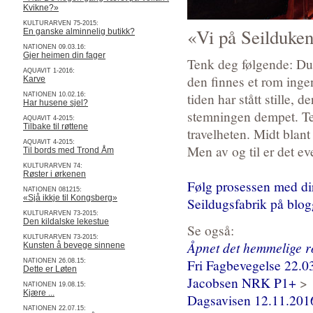
Kvikne?»
KULTURARVEN 75-2015:
«Vi på Seilduke
En ganske alminnelig butikk?
NATIONEN 09.03.16:
Gjer heimen din fager
Tenk deg følgende: Du 
AQUAVIT 1-2016:
den finnes et rom ingen
Karve
tiden har stått stille, 
NATIONEN 10.02.16:
Har husene sjel?
stemningen dempet. Ten
AQUAVIT 4-2015:
Tilbake til røttene
travelheten. Midt blant
AQUAVIT 4-2015:
Men av og til er det e
Til bords med Trond Åm
KULTURARVEN 74:
Røster i ørkenen
Følg prosessen med dir
NATIONEN 081215:
«Sjå ikkje til Kongsberg»
Seildugsfabrik på blo
KULTURARVEN 73-2015:
Den kildalske lekestue
Se også:
KULTURARVEN 73-2015:
Åpnet det hemmelige 
Kunsten å bevege sinnene
Fri Fagbevegelse 22.0
NATIONEN 26.08.15:
Dette er Løten
Jacobsen NRK P1+
>
NATIONEN 19.08.15:
Kjære ...
Dagsavisen 12.11.201
NATIONEN 22.07.15: