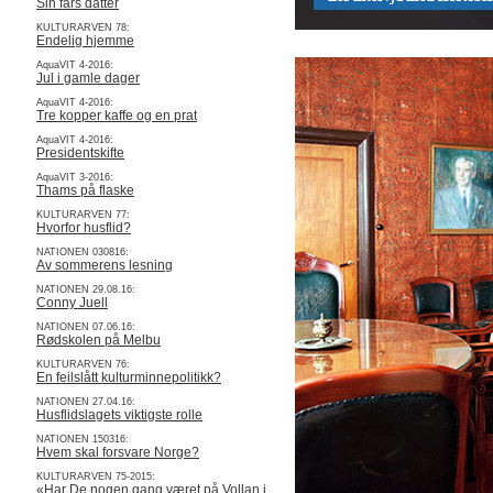
Sin fars datter
KULTURARVEN 78:
Endelig hjemme
AquaVIT 4-2016:
Jul i gamle dager
AquaVIT 4-2016:
Tre kopper kaffe og en prat
AquaVIT 4-2016:
Presidentskifte
AquaVIT 3-2016:
Thams på flaske
KULTURARVEN 77:
Hvorfor husflid?
NATIONEN 030816:
Av sommerens lesning
NATIONEN 29.08.16:
Conny Juell
NATIONEN 07.06.16:
Rødskolen på Melbu
KULTURARVEN 76:
En feilslått kulturminnepolitikk?
NATIONEN 27.04.16:
Husflidslagets viktigste rolle
NATIONEN 150316:
Hvem skal forsvare Norge?
KULTURARVEN 75-2015:
«Har De nogen gang været på Vollan i