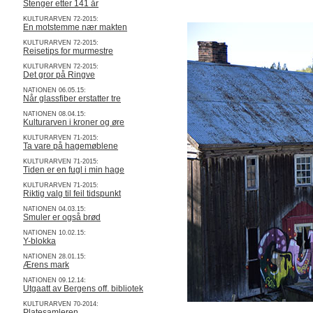
Stenger etter 141 år
KULTURARVEN 72-2015:
En motstemme nær makten
KULTURARVEN 72-2015:
Reisetips for murmestre
KULTURARVEN 72-2015:
Det gror på Ringve
NATIONEN 06.05.15:
Når glassfiber erstatter tre
NATIONEN 08.04.15:
Kulturarven i kroner og øre
KULTURARVEN 71-2015:
Ta vare på hagemøblene
KULTURARVEN 71-2015:
Tiden er en fugl i min hage
KULTURARVEN 71-2015:
Riktig valg til feil tidspunkt
NATIONEN 04.03.15:
Smuler er også brød
NATIONEN 10.02.15:
Y-blokka
NATIONEN 28.01.15:
Ærens mark
NATIONEN 09.12.14:
Utgaatt av Bergens off. bibliotek
KULTURARVEN 70-2014:
Platesamleren