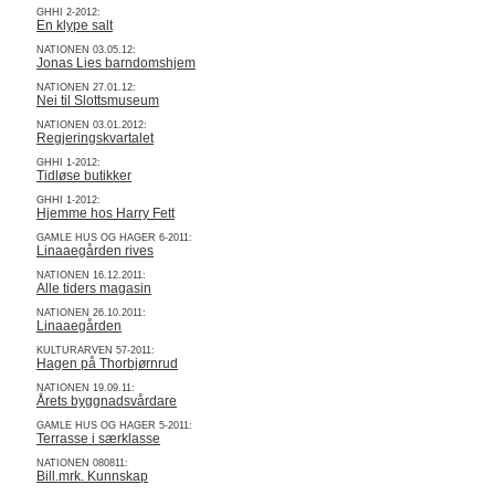
GHHI 2-2012:
En klype salt
NATIONEN 03.05.12:
Jonas Lies barndomshjem
NATIONEN 27.01.12:
Nei til Slottsmuseum
NATIONEN 03.01.2012:
Regjeringskvartalet
GHHI 1-2012:
Tidløse butikker
GHHI 1-2012:
Hjemme hos Harry Fett
GAMLE HUS OG HAGER 6-2011:
Linaaegården rives
NATIONEN 16.12.2011:
Alle tiders magasin
NATIONEN 26.10.2011:
Linaaegården
KULTURARVEN 57-2011:
Hagen på Thorbjørnrud
NATIONEN 19.09.11:
Årets byggnadsvårdare
GAMLE HUS OG HAGER 5-2011:
Terrasse i særklasse
NATIONEN 080811:
Bill.mrk. Kunnskap