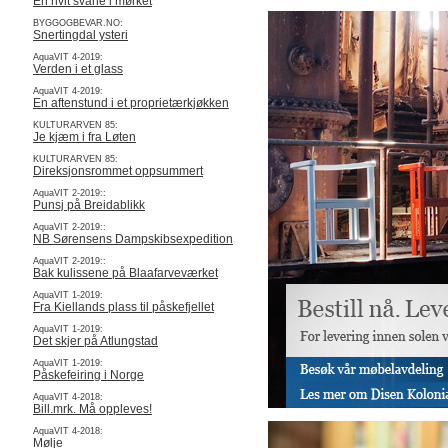
En hvit svane i mørket
BYGGOGBEVAR.NO:
Snertingdal ysteri
AquaVIT 4-2019:
Verden i et glass
AquaVIT 4-2019:
En aftenstund i et proprietærkjøkken
KULTURARVEN 85:
Je kjæm i fra Løten
KULTURARVEN 85:
Direksjonsrommet oppsummert
AquaVIT 2-2019::
Punsj på Breidablikk
AquaVIT 2-2019::
NB Sørensens Dampskibsexpedition
AquaVIT 2-2019::
Bak kulissene på Blaafarveværket
AquaVIT 1-2019:
Fra Kiellands plass til påskefjellet
AquaVIT 1-2019:
Det skjer på Atlungstad
AquaVIT 1-2019:
Påskefeiring i Norge
AquaVIT 4-2018:
Bill.mrk. Må oppleves!
AquaVIT 4-2018:
Mølje