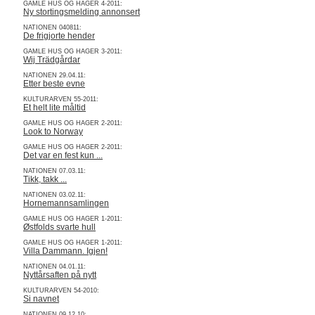
GAMLE HUS OG HAGER 4-2011:
Ny stortingsmelding annonsert
NATIONEN 040811:
De frigjorte hender
GAMLE HUS OG HAGER 3-2011:
Wij Trädgårdar
NATIONEN 29.04.11:
Etter beste evne
KULTURARVEN 55-2011:
Et helt lite måltid
GAMLE HUS OG HAGER 2-2011:
Look to Norway
GAMLE HUS OG HAGER 2-2011:
Det var en fest kun ...
NATIONEN 07.03.11:
Tikk, takk ...
NATIONEN 03.02.11:
Hornemannsamlingen
GAMLE HUS OG HAGER 1-2011:
Østfolds svarte hull
GAMLE HUS OG HAGER 1-2011:
Villa Dammann. Igjen!
NATIONEN 04.01.11:
Nyttårsaften på nytt
KULTURARVEN 54-2010:
Si navnet
NATIONEN 09.12.10: