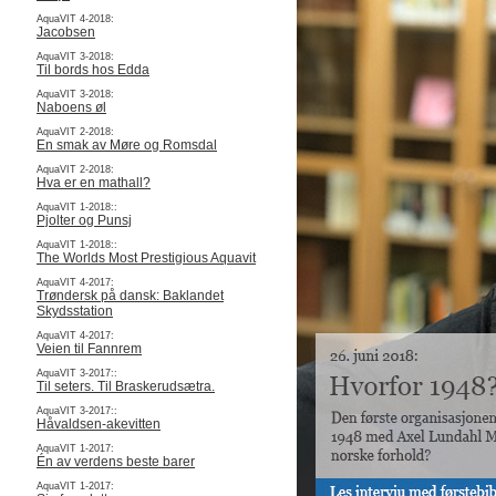
AquaVIT 4-2018:
Jacobsen
AquaVIT 3-2018:
Til bords hos Edda
AquaVIT 3-2018:
Naboens øl
AquaVIT 2-2018:
En smak av Møre og Romsdal
AquaVIT 2-2018:
Hva er en mathall?
AquaVIT 1-2018::
Pjolter og Punsj
AquaVIT 1-2018::
The Worlds Most Prestigious Aquavit
AquaVIT 4-2017:
Trøndersk på dansk: Baklandet
Skydsstation
AquaVIT 4-2017:
Veien til Fannrem
AquaVIT 3-2017::
Til seters. Til Braskerudsætra.
AquaVIT 3-2017::
Håvaldsen-akevitten
AquaVIT 1-2017:
Én av verdens beste barer
AquaVIT 1-2017: