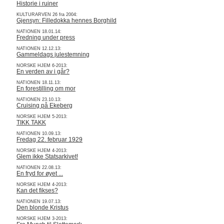
Historie i ruiner
KULTURARVEN 26 fra 2004:
Gjensyn: Filledokka hennes Borghild
NATIONEN 18.01.14:
Fredning under press
NATIONEN 12.12.13:
Gammeldags julestemning
NORSKE HJEM 6-2013:
En verden av i går?
NATIONEN 18.11.13:
En forestilling om mor
NATIONEN 23.10.13:
Cruising på Ekeberg
NORSKE HJEM 5-2013:
TIKK TAKK
NATIONEN 10.09.13:
Fredag 22. februar 1929
NORSKE HJEM 4-2013:
Glem ikke Statsarkivet!
NATIONEN 22.08.13:
En fryd for øyet ...
NORSKE HJEM 4-2013:
Kan det fikses?
NATIONEN 19.07.13:
Den blonde Kristus
NORSKE HJEM 3-2013: