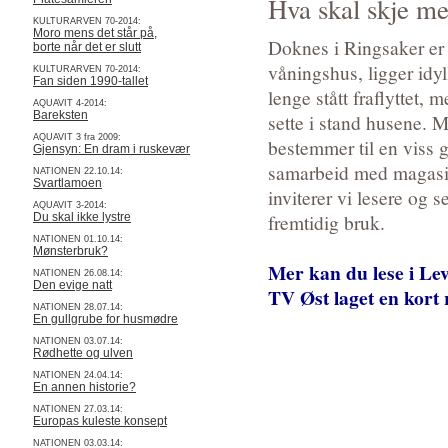
Hva skal skje 
KULTURARVEN 70-2014:
Moro mens det står på,
Doknes i Ringsaker er 
borte når det er slutt
våningshus, ligger idyll
KULTURARVEN 70-2014:
Fan siden 1990-tallet
lenge stått fraflyttet,
AQUAVIT 4-2014:
Bareksten
sette i stand husene. 
AQUAVIT 3 fra 2009:
bestemmer til en viss g
Gjensyn: En dram i ruskevær
samarbeid med magasin
NATIONEN 22.10.14:
Svartlamoen
inviterer vi lesere og 
AQUAVIT 3-2014:
fremtidig bruk.
Du skal ikke lystre
NATIONEN 01.10.14:
Mønsterbruk?
Mer kan du lese i Le
NATIONEN 26.08.14:
Den evige natt
TV Øst laget en kort
NATIONEN 28.07.14:
En gullgrube for husmødre
NATIONEN 03.07.14:
Rødhette og ulven
NATIONEN 24.04.14:
En annen historie?
NATIONEN 27.03.14:
Europas kuleste konsept
NATIONEN 03.03.14: