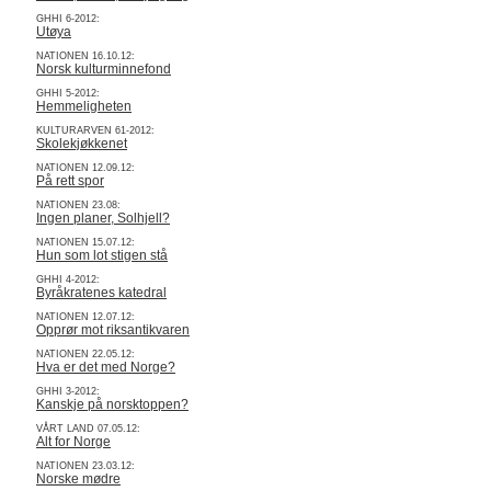
GHHI 6-2012:
Utøya
NATIONEN 16.10.12:
Norsk kulturminnefond
GHHI 5-2012:
Hemmeligheten
KULTURARVEN 61-2012:
Skolekjøkkenet
NATIONEN 12.09.12:
På rett spor
NATIONEN 23.08:
Ingen planer, Solhjell?
NATIONEN 15.07.12:
Hun som lot stigen stå
GHHI 4-2012:
Byråkratenes katedral
NATIONEN 12.07.12:
Opprør mot riksantikvaren
NATIONEN 22.05.12:
Hva er det med Norge?
GHHI 3-2012:
Kanskje på norsktoppen?
VÅRT LAND 07.05.12:
Alt for Norge
NATIONEN 23.03.12:
Norske mødre